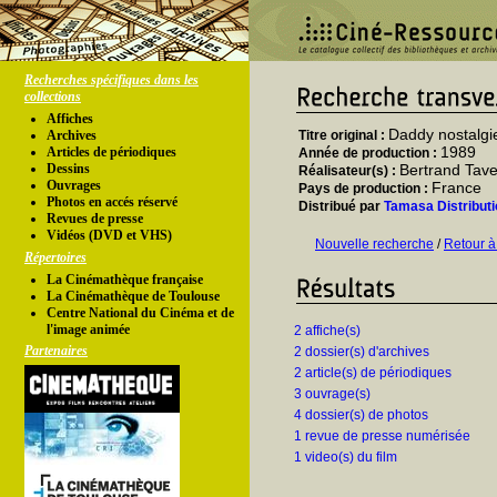
Recherches spécifiques dans les
collections
Affiches
Daddy nostalgi
Archives
Titre original :
1989
Articles de périodiques
Année de production :
Dessins
Bertrand Tave
Réalisateur(s) :
Ouvrages
France
Pays de production :
Photos en accés réservé
Distribué par
Tamasa Distributi
Revues de presse
Vidéos (DVD et VHS)
Nouvelle recherche
/
Retour à
Répertoires
La Cinémathèque française
La Cinémathèque de Toulouse
Centre National du Cinéma et de
l'image animée
2 affiche(s)
Partenaires
2 dossier(s) d'archives
2 article(s) de périodiques
3 ouvrage(s)
4 dossier(s) de photos
1 revue de presse numérisée
1 video(s) du film