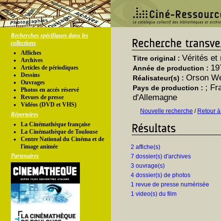
Recherches spécifiques dans les
collections
Affiches
Vérités e
Titre original :
Archives
19
Articles de périodiques
Année de production :
Dessins
Orson We
Réalisateur(s) :
Ouvrages
; Fr
Pays de production :
Photos en accés réservé
d'Allemagne
Revues de presse
Vidéos (DVD et VHS)
Nouvelle recherche
/
Retour à
Répertoires
La Cinémathèque française
La Cinémathèque de Toulouse
Centre National du Cinéma et de
l'image animée
2 affiche(s)
Partenaires
7 dossier(s) d'archives
3 ouvrage(s)
4 dossier(s) de photos
1 revue de presse numérisée
1 video(s) du film