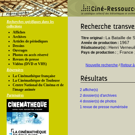
Recherches spécifiques dans les
collections
Affiches
Archives
La Bataille de 
Titre original :
Articles de périodiques
1967
Année de production :
Dessins
Henri Verneui
Réalisateur(s) :
Ouvrages
; France 
Pays de production :
Photos en accés réservé
Revues de presse
Vidéos (DVD et VHS)
Nouvelle recherche
/
Retour à
Répertoires
La Cinémathèque française
La Cinémathèque de Toulouse
Centre National du Cinéma et de
l'image animée
2 affiche(s)
Partenaires
2 dossier(s) d'archives
4 dossier(s) de photos
1 revue de presse numérisée