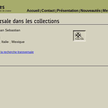
Accueil
Contact
Présentation
Nouveautés
Me
|
|
|
|
San Sebastian
l
; Italie ; Mexique
 la recherche transversale