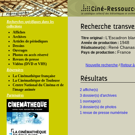
Recherches spécifiques dans les
collections
Affiches
Archives
L'Escadron bla
Titre original :
Articles de périodiques
1948
Année de production :
Dessins
René Chanas
Réalisateur(s) :
Ouvrages
France
Pays de production :
Photos en accés réservé
Revues de presse
Vidéos (DVD et VHS)
Nouvelle recherche
/
Retour à
Répertoires
La Cinémathèque française
La Cinémathèque de Toulouse
Centre National du Cinéma et de
l'image animée
2 affiche(s)
Partenaires
3 dossier(s) d'archives
1 ouvrage(s)
3 dossier(s) de photos
1 revue de presse numérisée