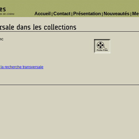
Accueil
Contact
Présentation
Nouveautés
Me
|
|
|
|
nc
 la recherche transversale