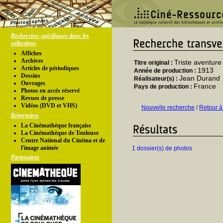
Recherches spécifiques dans les
collections
Affiches
Archives
Triste aventur
Titre original :
Articles de périodiques
1913
Année de production :
Dessins
Jean Durand
Réalisateur(s) :
Ouvrages
France
Pays de production :
Photos en accés réservé
Revues de presse
Vidéos (DVD et VHS)
Nouvelle recherche
/
Retour à
Répertoires
La Cinémathèque française
La Cinémathèque de Toulouse
Centre National du Cinéma et de
l'image animée
1 dossier(s) de photos
Partenaires