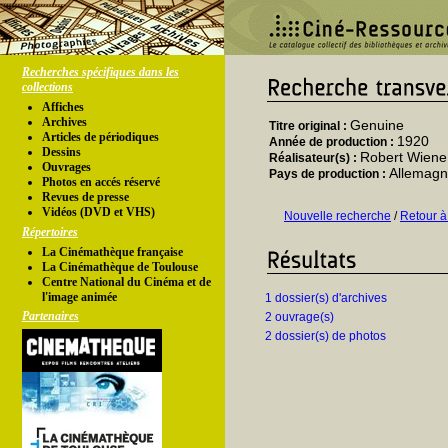
Recherches spécifiques dans les
collections
Affiches
Archives
Genuine
Titre original :
Articles de périodiques
1920
Année de production :
Dessins
Robert Wiene
Réalisateur(s) :
Ouvrages
Allemag
Pays de production :
Photos en accés réservé
Revues de presse
Vidéos (DVD et VHS)
Nouvelle recherche
/
Retour à
Répertoires
La Cinémathèque française
La Cinémathèque de Toulouse
Centre National du Cinéma et de
l'image animée
1 dossier(s) d'archives
Partenaires
2 ouvrage(s)
2 dossier(s) de photos