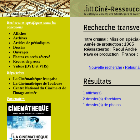
Recherches spécifiques dans les
collections
Affiches
Archives
Mission spécia
Titre original :
Articles de périodiques
1965
Année de production :
Dessins
Raoul André
Réalisateur(s) :
Ouvrages
France ; 
Pays de production :
Photos en accés réservé
Revues de presse
Vidéos (DVD et VHS)
Nouvelle recherche
/
Retour à
Répertoires
La Cinémathèque française
La Cinémathèque de Toulouse
Centre National du Cinéma et de
l'image animée
1 affiche(s)
Partenaires
2 dossier(s) d'archives
1 dossier(s) de photos