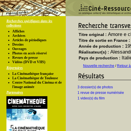
Recherches spécifiques dans les
collections
Affiches
Amore e c
Titre original :
Archives
Articles de périodiques
Titre de sortie en France 
Dessins
19
Année de production :
Ouvrages
Alessandr
Réalisateur(s) :
Photos en accés réservé
Ital
Revues de presse
Pays de production :
Vidéos (DVD et VHS)
Nouvelle recherche
/
Retour à
Répertoires
La Cinémathèque française
La Cinémathèque de Toulouse
Centre National du Cinéma et de
l'image animée
3 dossier(s) de photos
Partenaires
1 revue de presse numérisée
1 video(s) du film