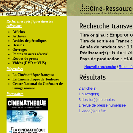
Recherches spécifiques dans les
collections
Affiches
Emperor of
Titre original :
Archives
Articles de périodiques
Titre de sortie en France 
Dessins
19
Année de production :
Ouvrages
Robert Al
Réalisateur(s) :
Photos en accés réservé
Etat
Revues de presse
Pays de production :
Vidéos (DVD et VHS)
Nouvelle recherche
/
Retour à
Répertoires
La Cinémathèque française
La Cinémathèque de Toulouse
Centre National du Cinéma et de
l'image animée
2 affiche(s)
Partenaires
1 ouvrage(s)
3 dossier(s) de photos
1 revue de presse numérisée
1 video(s) du film