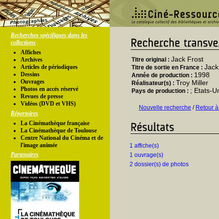
Recherches spécifiques dans les
collections
Affiches
Jack Frost
Archives
Titre original :
Jack
Articles de périodiques
Titre de sortie en France :
Dessins
1998
Année de production :
Ouvrages
Troy Miller
Réalisateur(s) :
Photos en accés réservé
; Etats-U
Pays de production :
Revues de presse
Vidéos (DVD et VHS)
Nouvelle recherche
/
Retour à
Répertoires
La Cinémathèque française
La Cinémathèque de Toulouse
Centre National du Cinéma et de
l'image animée
1 affiche(s)
Partenaires
1 ouvrage(s)
2 dossier(s) de photos