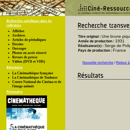
Recherches spécifiques dans les
collections
Affiches
Archives
Une brune piqu
Titre original :
Articles de périodiques
1931
Année de production :
Dessins
Serge de Poli
Réalisateur(s) :
Ouvrages
France
Pays de production :
Photos en accés réservé
Revues de presse
Vidéos (DVD et VHS)
Nouvelle recherche
/
Retour à
Répertoires
La Cinémathèque française
La Cinémathèque de Toulouse
Centre National du Cinéma et de
l'image animée
Partenaires