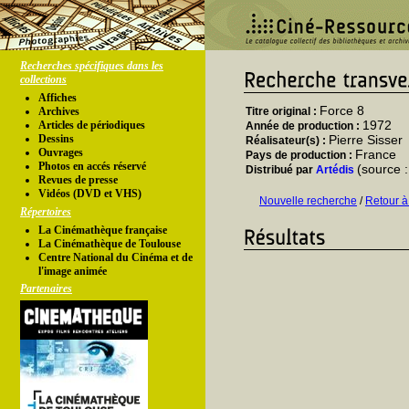
Recherches spécifiques dans les
collections
Affiches
Force 8
Archives
Titre original :
1972
Articles de périodiques
Année de production :
Dessins
Pierre Sisser
Réalisateur(s) :
Ouvrages
France
Pays de production :
Photos en accés réservé
(source 
Distribué par
Artédis
Revues de presse
Vidéos (DVD et VHS)
Nouvelle recherche
/
Retour à
Répertoires
La Cinémathèque française
La Cinémathèque de Toulouse
Centre National du Cinéma et de
l'image animée
Partenaires