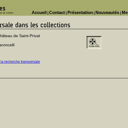
Accueil
Contact
Présentation
Nouveautés
Me
|
|
|
|
âteau de Saint-Privat
roncelli
 la recherche transversale