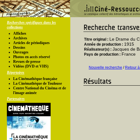
Recherches spécifiques dans les
collections
Affiches
Archives
Le Drame du Ch
Titre original :
Articles de périodiques
1915
Année de production :
Dessins
Jacques de Ba
Réalisateur(s) :
Ouvrages
France
Pays de production :
Photos en accés réservé
Revues de presse
Vidéos (DVD et VHS)
Nouvelle recherche
/
Retour à
Répertoires
La Cinémathèque française
La Cinémathèque de Toulouse
Centre National du Cinéma et de
l'image animée
Partenaires