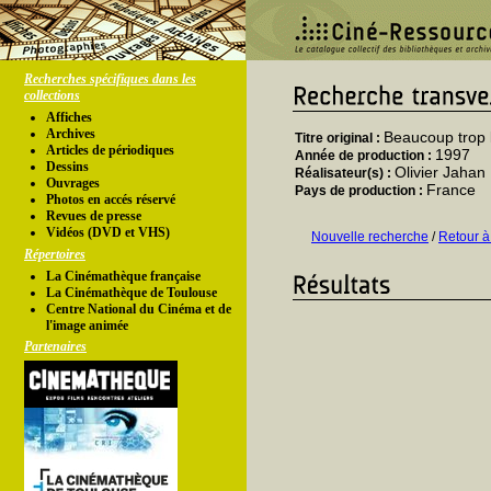
Recherches spécifiques dans les
collections
Affiches
Archives
Beaucoup trop 
Titre original :
Articles de périodiques
1997
Année de production :
Dessins
Olivier Jahan
Réalisateur(s) :
Ouvrages
France
Pays de production :
Photos en accés réservé
Revues de presse
Vidéos (DVD et VHS)
Nouvelle recherche
/
Retour à
Répertoires
La Cinémathèque française
La Cinémathèque de Toulouse
Centre National du Cinéma et de
l'image animée
Partenaires