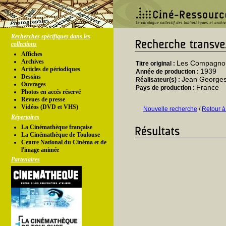
Recherches spécifiques dans les
collections
Affiches
Archives
Les Compagnon
Titre original :
Articles de périodiques
1939
Année de production :
Dessins
Jean George
Réalisateur(s) :
Ouvrages
France
Pays de production :
Photos en accés réservé
Revues de presse
Vidéos (DVD et VHS)
Nouvelle recherche
/
Retour à
Répertoires
La Cinémathèque française
La Cinémathèque de Toulouse
Centre National du Cinéma et de
l'image animée
Partenaires