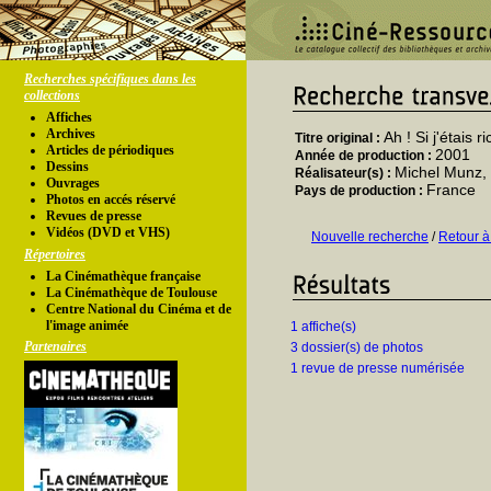
Recherches spécifiques dans les
collections
Affiches
Archives
Ah ! Si j'étais r
Titre original :
Articles de périodiques
2001
Année de production :
Dessins
Michel Munz, 
Réalisateur(s) :
Ouvrages
France
Pays de production :
Photos en accés réservé
Revues de presse
Vidéos (DVD et VHS)
Nouvelle recherche
/
Retour à
Répertoires
La Cinémathèque française
La Cinémathèque de Toulouse
Centre National du Cinéma et de
l'image animée
1 affiche(s)
Partenaires
3 dossier(s) de photos
1 revue de presse numérisée