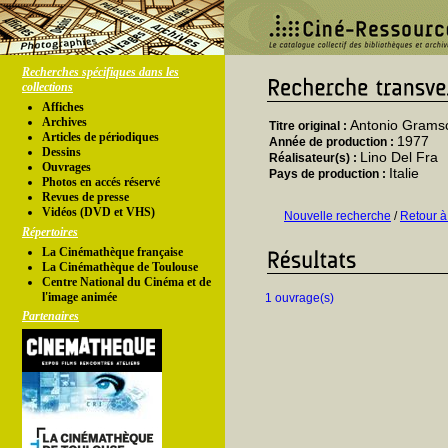
Recherches spécifiques dans les
collections
Affiches
Archives
Antonio Gramsci
Titre original :
Articles de périodiques
1977
Année de production :
Dessins
Lino Del Fra
Réalisateur(s) :
Ouvrages
Italie
Pays de production :
Photos en accés réservé
Revues de presse
Vidéos (DVD et VHS)
Nouvelle recherche
/
Retour à
Répertoires
La Cinémathèque française
La Cinémathèque de Toulouse
Centre National du Cinéma et de
l'image animée
1 ouvrage(s)
Partenaires