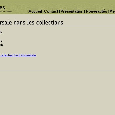
Accueil
Contact
Présentation
Nouveautés
Me
|
|
|
|
ls
ss
nis
 la recherche transversale