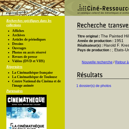
Recherches spécifiques dans les
collections
Affiches
Archives
The Painted Hil
Titre original :
Articles de périodiques
1951
Année de production :
Dessins
Harold F. Kre
Réalisateur(s) :
Ouvrages
; Etats-U
Pays de production :
Photos en accés réservé
Revues de presse
Vidéos (DVD et VHS)
Nouvelle recherche
/
Retour à
Répertoires
La Cinémathèque française
La Cinémathèque de Toulouse
Centre National du Cinéma et de
l'image animée
1 dossier(s) de photos
Partenaires