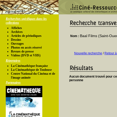
Recherches spécifiques dans les
collections
Affiches
Archives
Baal Films (Saint-Oue
Articles de périodiques
Nom :
Dessins
Ouvrages
Photos en accés réservé
Revues de presse
Nouvelle recherche
/
Retour à
Vidéos (DVD et VHS)
Répertoires
La Cinémathèque française
La Cinémathèque de Toulouse
Centre National du Cinéma et de
Aucun document trouvé pour ce
l'image animée
personne
Partenaires