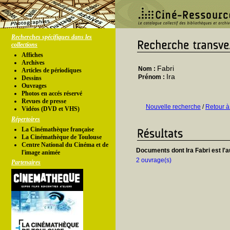
Recherches spécifiques dans les
collections
Affiches
Archives
Fabri
Nom :
Articles de périodiques
Ira
Prénom :
Dessins
Ouvrages
Photos en accés réservé
Revues de presse
Nouvelle recherche
/
Retour à
Vidéos (DVD et VHS)
Répertoires
La Cinémathèque française
La Cinémathèque de Toulouse
Centre National du Cinéma et de
Documents dont Ira Fabri est l'a
l'image animée
2 ouvrage(s)
Partenaires