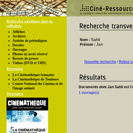
Recherches spécifiques dans les
collections
Affiches
Archives
Sahli
Nom :
Articles de périodiques
Jan
Prénom :
Dessins
Ouvrages
Photos en accés réservé
Revues de presse
Nouvelle recherche
/
Retour à
Vidéos (DVD et VHS)
Répertoires
La Cinémathèque française
La Cinémathèque de Toulouse
Centre National du Cinéma et de
Documents dont Jan Sahli est l'
l'image animée
1 ouvrage(s)
Partenaires