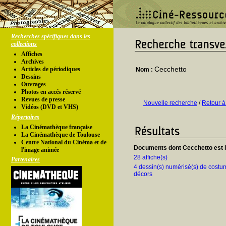
Recherches spécifiques dans les
collections
Affiches
Archives
Cecchetto
Articles de périodiques
Nom :
Dessins
Ouvrages
Photos en accés réservé
Revues de presse
Nouvelle recherche
/
Retour à
Vidéos (DVD et VHS)
Répertoires
La Cinémathèque française
La Cinémathèque de Toulouse
Centre National du Cinéma et de
Documents dont Cecchetto est l
l'image animée
28 affiche(s)
Partenaires
4 dessin(s) numérisé(s) de costu
décors