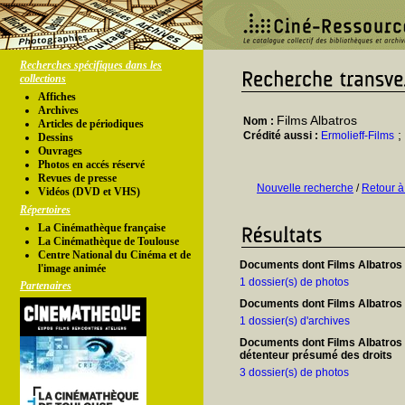
Recherches spécifiques dans les
collections
Affiches
Archives
Films Albatros
Nom :
Articles de périodiques
;
Crédité aussi :
Ermolieff-Films
Dessins
Ouvrages
Photos en accés réservé
Revues de presse
Nouvelle recherche
/
Retour à
Vidéos (DVD et VHS)
Répertoires
La Cinémathèque française
La Cinémathèque de Toulouse
Centre National du Cinéma et de
Documents dont Films Albatros e
l'image animée
1 dossier(s) de photos
Partenaires
Documents dont Films Albatros e
1 dossier(s) d'archives
Documents dont Films Albatros 
détenteur présumé des droits
3 dossier(s) de photos