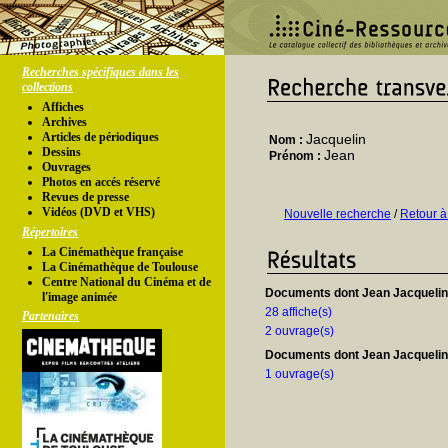
Recherches spécifiques dans les
collections
Affiches
Archives
Articles de périodiques
Jacquelin
Nom :
Dessins
Jean
Prénom :
Ouvrages
Photos en accés réservé
Revues de presse
Vidéos (DVD et VHS)
Nouvelle recherche
/
Retour à
Répertoires
La Cinémathèque française
La Cinémathèque de Toulouse
Centre National du Cinéma et de
Documents dont Jean Jacquelin 
l'image animée
28 affiche(s)
Partenaires
2 ouvrage(s)
Documents dont Jean Jacquelin 
1 ouvrage(s)