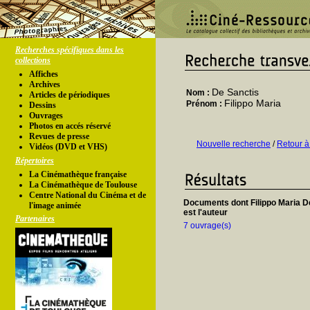
Recherches spécifiques dans les
collections
Affiches
Archives
De Sanctis
Nom :
Articles de périodiques
Filippo Maria
Prénom :
Dessins
Ouvrages
Photos en accés réservé
Revues de presse
Nouvelle recherche
/
Retour à
Vidéos (DVD et VHS)
Répertoires
La Cinémathèque française
La Cinémathèque de Toulouse
Centre National du Cinéma et de
Documents dont Filippo Maria D
l'image animée
est l'auteur
Partenaires
7 ouvrage(s)