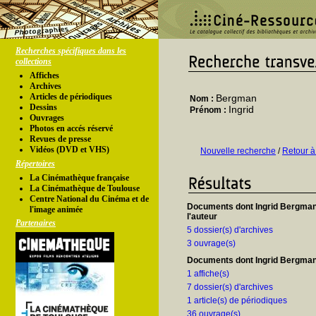
Recherches spécifiques dans les
collections
Affiches
Archives
Articles de périodiques
Bergman
Nom :
Dessins
Ingrid
Prénom :
Ouvrages
Photos en accés réservé
Revues de presse
Vidéos (DVD et VHS)
Nouvelle recherche
/
Retour à
Répertoires
La Cinémathèque française
La Cinémathèque de Toulouse
Centre National du Cinéma et de
Documents dont Ingrid Bergman
l'image animée
l'auteur
Partenaires
5 dossier(s) d'archives
3 ouvrage(s)
Documents dont Ingrid Bergman 
1 affiche(s)
7 dossier(s) d'archives
1 article(s) de périodiques
36 ouvrage(s)