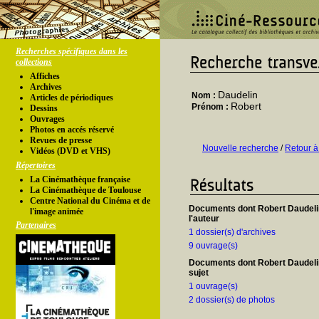
Recherches spécifiques dans les
collections
Affiches
Archives
Daudelin
Nom :
Articles de périodiques
Robert
Prénom :
Dessins
Ouvrages
Photos en accés réservé
Revues de presse
Nouvelle recherche
/
Retour à
Vidéos (DVD et VHS)
Répertoires
La Cinémathèque française
La Cinémathèque de Toulouse
Centre National du Cinéma et de
Documents dont Robert Daudeli
l'image animée
l'auteur
Partenaires
1 dossier(s) d'archives
9 ouvrage(s)
Documents dont Robert Daudelin
sujet
1 ouvrage(s)
2 dossier(s) de photos