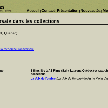
Accueil
Contact
Présentation
Nouveautés
Me
|
|
|
|
nt, Québec)
 la recherche transversale
tte
1 films liés à AZ Films (Saint-Laurent, Québec) et rattac
collections
La Voix de l'ombre
(La Voix de l'ombre)
de Annie Molin Vas