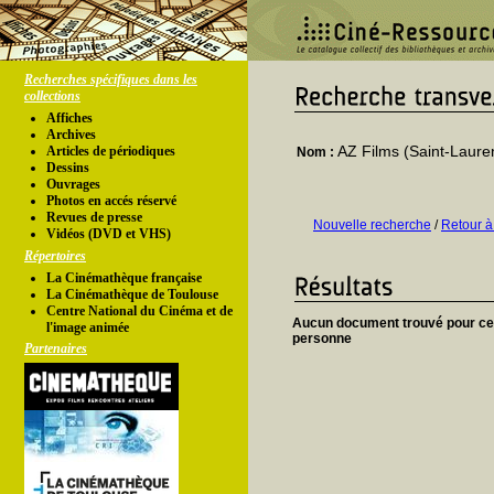
Recherches spécifiques dans les
collections
Affiches
Archives
AZ Films (Saint-Laure
Articles de périodiques
Nom :
Dessins
Ouvrages
Photos en accés réservé
Revues de presse
Nouvelle recherche
/
Retour à
Vidéos (DVD et VHS)
Répertoires
La Cinémathèque française
La Cinémathèque de Toulouse
Centre National du Cinéma et de
Aucun document trouvé pour ce
l'image animée
personne
Partenaires