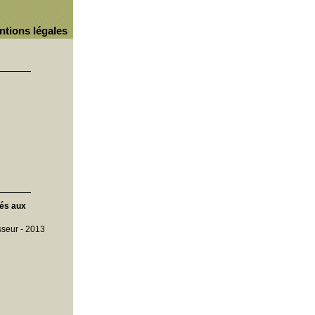
ntions légales
hés aux
seur - 2013