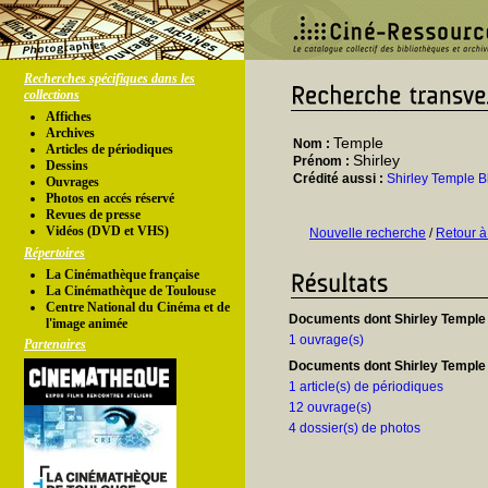
Recherches spécifiques dans les
collections
Affiches
Archives
Temple
Nom :
Articles de périodiques
Shirley
Prénom :
Dessins
Crédité aussi :
Shirley Temple B
Ouvrages
Photos en accés réservé
Revues de presse
Vidéos (DVD et VHS)
Nouvelle recherche
/
Retour à
Répertoires
La Cinémathèque française
La Cinémathèque de Toulouse
Centre National du Cinéma et de
Documents dont Shirley Temple 
l'image animée
1 ouvrage(s)
Partenaires
Documents dont Shirley Temple e
1 article(s) de périodiques
12 ouvrage(s)
4 dossier(s) de photos