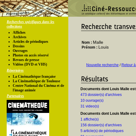
Recherches spécifiques dans les
collections
Affiches
Archives
Articles de périodiques
Malle
Nom :
Dessins
Louis
Prénom :
Ouvrages
Photos en accés réservé
Revues de presse
Vidéos (DVD et VHS)
Nouvelle recherche
/
Retour à
Répertoires
La Cinémathèque française
La Cinémathèque de Toulouse
Centre National du Cinéma et de
Documents dont Louis Malle est 
l'image animée
473 dossier(s) d'archives
Partenaires
10 ouvrage(s)
31 video(s)
Documents dont Louis Malle est 
1 affiche(s)
156 dossier(s) d'archives
5 article(s) de périodiques