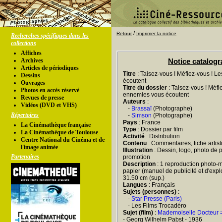
/
Retour
Imprimer la notice
Recherches spécifiques dans les
collections
Affiches
Archives
Notice catalog
Articles de périodiques
Titre
: Taisez-vous ! Méfiez-vous ! L
Dessins
écoutent
Ouvrages
Titre du dossier
: Taisez-vous ! Méfie
Photos en accés réservé
ennemies vous écoutent
Revues de presse
Auteurs
:
Vidéos (DVD et VHS)
-
Brassaï
(Photographe)
Répertoires
-
Simson
(Photographe)
Pays
: France
La Cinémathèque française
Type
: Dossier par film
La Cinémathèque de Toulouse
Activité
: Distribution
Centre National du Cinéma et de
Contenu
: Commentaires, fiche artis
l'image animée
Illustration
: Dessin, logo, photo de 
Partenaires
promotion
Description
: 1 reproduction photo-m
papier (manuel de publicité et d'exploi
31.50 cm (sup.)
Langues
: Français
Sujets (personnes)
:
-
Star Presse (Paris)
- Les Films Trocadéro
Sujet (film)
:
Mademoiselle Docteur =
- Georg Wilhelm Pabst - 1936