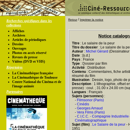
/
Retour
Imprimer la notice
Recherches spécifiques dans les
collections
Affiches
Archives
Notice catalog
Articles de périodiques
Titre
: Le salaire de la peur
Dessins
Titre du dossier
: Le salaire de la pe
Ouvrages
Auteur
:
Michel Gérard
(Dessinateur 
Photos en accés réservé
Date
: [s.d.]
Revues de presse
Pays
: France
Vidéos (DVD et VHS)
Type
: Dossier par film
Répertoires
Activité
: Distribution
Contenu
: Commentaires, fiche artist
La Cinémathèque française
résumé du film
La Cinémathèque de Toulouse
Illustration
: Dessin, logo, photo de 
Centre National du Cinéma et de
Description
: 1 lithographie, offset e
l'image animée
presse) : coul. ; 31.00 x 24.00 cm (su
Partenaires
Langues
: Français
Sujets (personnes)
:
-
Filmsonor (Paris)
-
Cinédis
-
Georges Arnaud
-
Vera Films (Paris)
-
C.I.C.C. - Compagnie Industriell
Cinématographique
Sujet (film)
:
Le Salaire de la peur
- 
1951