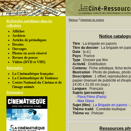
/
Retour
Imprimer la notice
Recherches spécifiques dans les
collections
Affiches
Archives
Notice catalog
Articles de périodiques
Titre
: La brigade en jupons
Dessins
Titre du dossier
: La brigade en jup
Ouvrages
Date
: [s.d.]
Photos en accés réservé
Pays
: France
Revues de presse
Type
: Dossier par film
Vidéos (DVD et VHS)
Activité
: Distribution
Répertoires
Contenu
: Fiche artistique, fiche tec
Illustration
: Photo de plateau, phot
La Cinémathèque française
Description
: 1 offset, reproduction 
La Cinémathèque de Toulouse
papier (manuel de publicité et d'exploit
Centre National du Cinéma et de
24.00 x 31.00 cm (sup.)
l'image animée
Langues
: Français
Partenaires
Sujets (personnes)
:
-
Flora Films (Paris)
-
Max Glass
Sujet (film)
:
La Brigade en jupons
- 
Thème traité
: Comédie loufoque
Thème vu
: Policier
Ressources ph