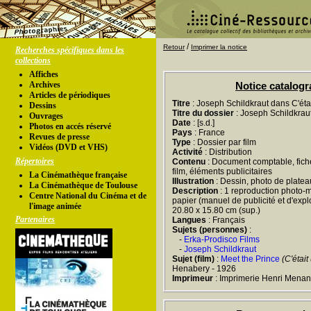
/
Retour
Imprimer la notice
Recherches spécifiques dans les
collections
Affiches
Archives
Notice catalog
Articles de périodiques
Titre
: Joseph Schildkraut dans C'éta
Dessins
Titre du dossier
: Joseph Schildkraut
Ouvrages
Date
: [s.d.]
Photos en accés réservé
Pays
: France
Revues de presse
Type
: Dossier par film
Vidéos (DVD et VHS)
Activité
: Distribution
Répertoires
Contenu
: Document comptable, fiche
film, éléments publicitaires
La Cinémathèque française
Illustration
: Dessin, photo de platea
La Cinémathèque de Toulouse
Description
: 1 reproduction photo-m
Centre National du Cinéma et de
papier (manuel de publicité et d'exploit
l'image animée
20.80 x 15.80 cm (sup.)
Partenaires
Langues
: Français
Sujets (personnes)
:
-
Erka-Prodisco Films
-
Joseph Schildkraut
Sujet (film)
:
Meet the Prince
(C'était
Henabery - 1926
Imprimeur
: Imprimerie Henri Menant