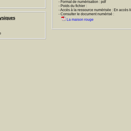
- Format de numérisation : pdf
- Poids du fichier :
- Accès à la ressource numérisée : En accès l
- Consulter le document numérisé :
ysiques
La maison rouge
e