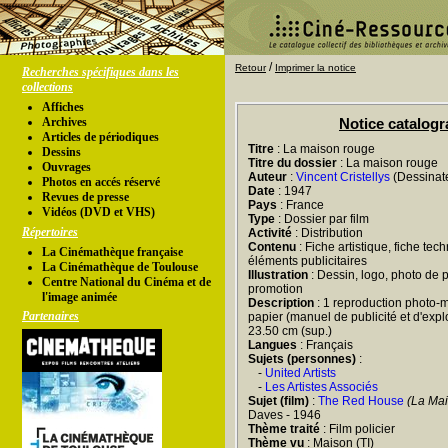
/
Retour
Imprimer la notice
Recherches spécifiques dans les
collections
Affiches
Archives
Notice catalog
Articles de périodiques
Titre
: La maison rouge
Dessins
Titre du dossier
: La maison rouge
Ouvrages
Auteur
:
Vincent Cristellys
(Dessinate
Photos en accés réservé
Date
: 1947
Revues de presse
Pays
: France
Vidéos (DVD et VHS)
Type
: Dossier par film
Répertoires
Activité
: Distribution
Contenu
: Fiche artistique, fiche tec
La Cinémathèque française
éléments publicitaires
La Cinémathèque de Toulouse
Illustration
: Dessin, logo, photo de 
Centre National du Cinéma et de
promotion
l'image animée
Description
: 1 reproduction photo-m
Partenaires
papier (manuel de publicité et d'exploi
23.50 cm (sup.)
Langues
: Français
Sujets (personnes)
:
-
United Artists
-
Les Artistes Associés
Sujet (film)
:
The Red House
(La Ma
Daves - 1946
Thème traité
: Film policier
Thème vu
: Maison (TI)