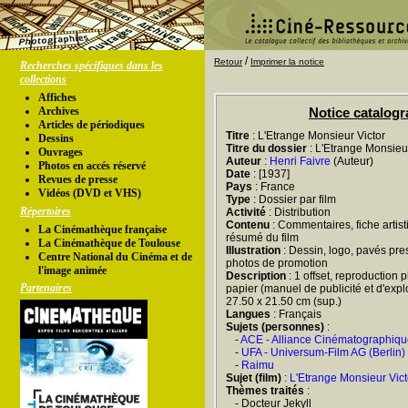
/
Retour
Imprimer la notice
Recherches spécifiques dans les
collections
Affiches
Archives
Notice catalog
Articles de périodiques
Titre
: L'Etrange Monsieur Victor
Dessins
Titre du dossier
: L'Etrange Monsieur
Ouvrages
Auteur
:
Henri Faivre
(Auteur)
Photos en accés réservé
Date
: [1937]
Revues de presse
Pays
: France
Vidéos (DVD et VHS)
Type
: Dossier par film
Répertoires
Activité
: Distribution
Contenu
: Commentaires, fiche artist
La Cinémathèque française
résumé du film
La Cinémathèque de Toulouse
Illustration
: Dessin, logo, pavés pre
Centre National du Cinéma et de
photos de promotion
l'image animée
Description
: 1 offset, reproduction 
Partenaires
papier (manuel de publicité et d'exploit
27.50 x 21.50 cm (sup.)
Langues
: Français
Sujets (personnes)
:
-
ACE - Alliance Cinématographiqu
-
UFA - Universum-Film AG (Berlin)
-
Raimu
Sujet (film)
:
L'Etrange Monsieur Vict
Thèmes traités
:
- Docteur Jekyll