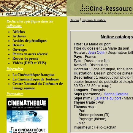
/
Retour
Imprimer la notice
Recherches spécifiques dans les
collections
Affiches
Archives
Notice catalog
Articles de périodiques
Titre
: La Marie du port
Dessins
Titre du dossier
: La Marie du port
Ouvrages
Auteur
:
Jean Colin
(Dessinateur (aff
Photos en accés réservé
Pays
: France
Revues de presse
Type
: Dossier par film
Vidéos (DVD et VHS)
Activité
: Distribution
Répertoires
Contenu
: Fiche artistique, fiche tec
Illustration
: Dessin, photo de platea
La Cinémathèque française
Description
: 1 reproduction photo-m
La Cinémathèque de Toulouse
papier (manuel de publicité et d'exploit
Centre National du Cinéma et de
30.50 x 23.50 cm (sup.)
l'image animée
Langues
: Français
Partenaires
Sujet (personne)
:
Sacha Gordine
Sujet (film)
:
La Marie du port
- Marce
Thème traité
: Port
Thèmes vus
:
- Port
- Sirène poisson (TI)
- Paysage (thème)
- Mer
Imprimeur
: Hélio-Cachan