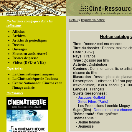
/
Retour
Imprimer la notice
Recherches spécifiques dans les
collections
Affiches
Archives
Notice catalog
Articles de périodiques
Titre
: Donnez-moi ma chance
Dessins
Titre du dossier
: Donnez-moi ma c
Ouvrages
Date
: [1957]
Photos en accés réservé
Pays
: France
Revues de presse
Type
: Dossier par film
Vidéos (DVD et VHS)
Activité
: Distribution
Répertoires
Contenu
: Commentaires, fiche artist
résumé du film
La Cinémathèque française
Illustration
: Dessin, photo de platea
La Cinémathèque de Toulouse
Description
: 1 offset en 10 f. sur pa
Centre National du Cinéma et de
d'exploitation) : n.et b. et coul. ; 31.
l'image animée
Langues
: Français
Partenaires
Sujets (personnes)
:
-
Jacques Roitfeld
-
Sirius Films (Paris)
- Les Productions Léonide Moguy
Sujet (film)
:
Donnez-moi ma chance
Thème traité
: Star-système
Thèmes vus
:
- Jeune femme
- Jeunesse