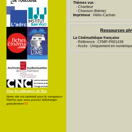
Thèmes vus
:
- Chanteur
- Chanson (thème)
Imprimeur
: Hélio-Cachan
Ressources ph
La Cinémathèque française
- Référence : CFMP-P001439
- Accès : Uniquement en numériqu
Pour les utilisateurs de Mac
Notre site est optimisé pour le navigateur
FireFox que vous pouvez télécharger
ici
gratuitement