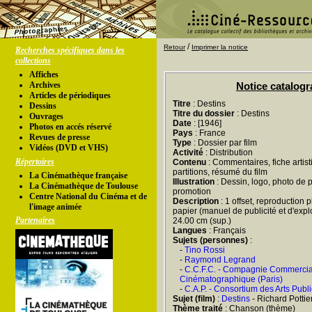
/
Retour
Imprimer la notice
Recherches spécifiques dans les
collections
Affiches
Archives
Notice catalog
Articles de périodiques
Titre
: Destins
Dessins
Titre du dossier
: Destins
Ouvrages
Date
: [1946]
Photos en accés réservé
Pays
: France
Revues de presse
Type
: Dossier par film
Vidéos (DVD et VHS)
Activité
: Distribution
Répertoires
Contenu
: Commentaires, fiche artist
partitions, résumé du film
La Cinémathèque française
Illustration
: Dessin, logo, photo de 
La Cinémathèque de Toulouse
promotion
Centre National du Cinéma et de
Description
: 1 offset, reproduction 
l'image animée
papier (manuel de publicité et d'exploi
Partenaires
24.00 cm (sup.)
Langues
: Français
Sujets (personnes)
:
-
Tino Rossi
-
Raymond Legrand
-
C.C.F.C. - Compagnie Commercia
Cinématographique (Paris)
-
C.A.P. - Consortium des Arts Publi
Sujet (film)
:
Destins
- Richard Pottie
Thème traité
: Chanson (thème)