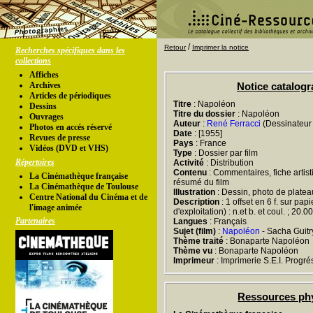
/
Retour
Imprimer la notice
Recherches spécifiques dans les
collections
Affiches
Archives
Notice catalog
Articles de périodiques
Titre
: Napoléon
Dessins
Titre du dossier
: Napoléon
Ouvrages
Auteur
:
René Ferracci
(Dessinateur 
Photos en accés réservé
Date
: [1955]
Revues de presse
Pays
: France
Vidéos (DVD et VHS)
Type
: Dossier par film
Répertoires
Activité
: Distribution
Contenu
: Commentaires, fiche artist
La Cinémathèque française
résumé du film
La Cinémathèque de Toulouse
Illustration
: Dessin, photo de platea
Centre National du Cinéma et de
Description
: 1 offset en 6 f. sur pap
l'image animée
d'exploitation) : n.et b. et coul. ; 20.
Partenaires
Langues
: Français
Sujet (film)
:
Napoléon
- Sacha Guitr
Thème traité
: Bonaparte Napoléon
Thème vu
: Bonaparte Napoléon
Imprimeur
: Imprimerie S.E.I. Progré
Ressources ph