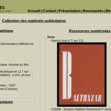
Accueil
Contact
Présentation
Nouveautés
Me
|
|
|
|
Collection des matériels publicitaires
raphique
Ressources numérisées
Texte
- Aperçu (vue n°1 sur 12) :
Dessinateur (affiches et
hnique, résumé du film
écanique en 11 f. sur
ation) : n.et b. et coul. ;
mbier - 1937
ères (Cachan)
ysiques
- Crédits : Jacques Nathan-Garamond © Jac