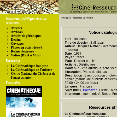
/
Retour
Imprimer la notice
Recherches spécifiques dans les
collections
Affiches
Archives
Notice catalog
Articles de périodiques
Titre
: Balthasar
Dessins
Titre du dossier
: Balthasar
Ouvrages
Auteur
: Jacques Nathan-Garamond (
Photos en accés réservé
dessins))
Revues de presse
Date
: 1937
Vidéos (DVD et VHS)
Pays
: France
Répertoires
Type
: Dossier par film
Activité
: Distribution
La Cinémathèque française
Contenu
: Fiche artistique, fiche tec
La Cinémathèque de Toulouse
Illustration
: Photo de plateau
Centre National du Cinéma et de
Description
: 1 reproduction photo-m
l'image animée
papier (manuel de publicité et d'exploit
Partenaires
32.00 x 24.00 cm (sup.)
Langues
: Français
Sujet (film)
:
Balthazar
- Pierre Colo
Imprimeur
: Imprimerie A. Breger Fr
Ressources ph
La Cinémathèque française