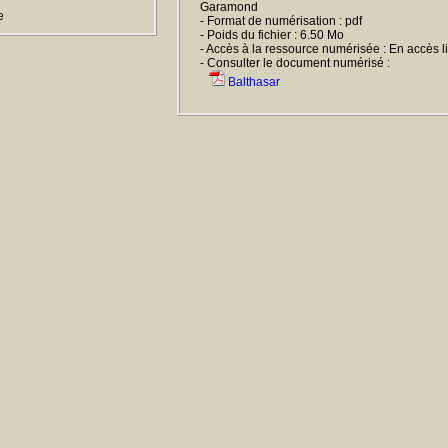
Garamond
e
- Format de numérisation : pdf
- Poids du fichier : 6.50 Mo
- Accès à la ressource numérisée : En accès l
- Consulter le document numérisé :
Balthasar