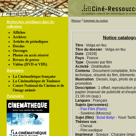
/
Retour
Imprimer la notice
Recherches spécifiques dans les
collections
Affiches
Archives
Notice catalog
Articles de périodiques
Titre
: Volga en feu
Dessins
Titre du dossier
: Volga en feu
Ouvrages
Date
: [1928]
Photos en accés réservé
Pays
: France
Revues de presse
Type
: Dossier par film
Vidéos (DVD et VHS)
Activité
: Distribution
Répertoires
Contenu
: Document comptable, fiche 
technique, résumé du film, éléments 
La Cinémathèque française
Illustration
: Dessin, logo, photo de 
La Cinémathèque de Toulouse
promotion
Centre National du Cinéma et de
Description
: 1 offset, reproduction 
l'image animée
papier (manuel de publicité et d'exploi
Partenaires
21.00 cm (sup.)
Langues
: Français
Sujets (personnes)
:
-
Pax-Film (Paris)
- Sowkino (Moscou)
Sujet (film)
:
Bulat-Batyr
- Youri Tarit
Thèmes vus
:
- Cheval
- Film exotique
Imprimeur
: Sceaux : Charaire (impr.