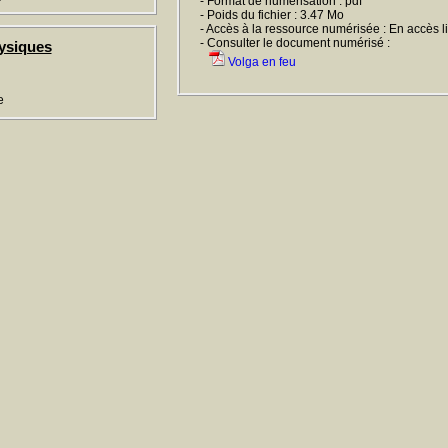
- Format de numérisation : pdf
- Poids du fichier : 3.47 Mo
- Accès à la ressource numérisée : En accès l
- Consulter le document numérisé :
ysiques
Volga en feu
e