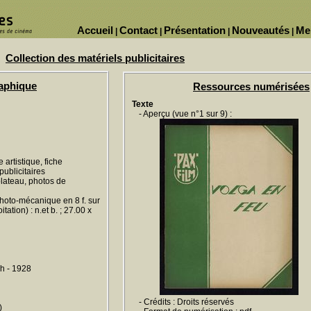
Accueil
Contact
Présentation
Nouveautés
Me
|
|
|
|
Collection des matériels publicitaires
raphique
Ressources numérisées
Texte
- Aperçu (vue n°1 sur 9) :
artistique, fiche
publicitaires
plateau, photos de
photo-mécanique en 8 f. sur
tation) : n.et b. ; 27.00 x
ch - 1928
- Crédits : Droits réservés
)