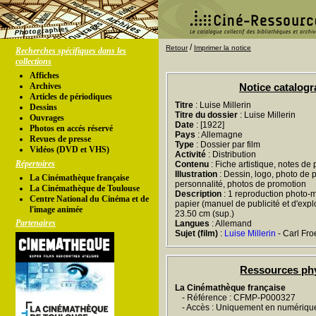
/
Retour
Imprimer la notice
Recherches spécifiques dans les
collections
Affiches
Archives
Notice catalog
Articles de périodiques
Titre
: Luise Millerin
Dessins
Titre du dossier
: Luise Millerin
Ouvrages
Date
: [1922]
Photos en accés réservé
Pays
: Allemagne
Revues de presse
Type
: Dossier par film
Vidéos (DVD et VHS)
Activité
: Distribution
Répertoires
Contenu
: Fiche artistique, notes de
Illustration
: Dessin, logo, photo de 
La Cinémathèque française
personnalité, photos de promotion
La Cinémathèque de Toulouse
Description
: 1 reproduction photo-m
Centre National du Cinéma et de
papier (manuel de publicité et d'exploi
l'image animée
23.50 cm (sup.)
Partenaires
Langues
: Allemand
Sujet (film)
:
Luise Millerin
- Carl Fro
Ressources ph
La Cinémathèque française
- Référence : CFMP-P000327
- Accès : Uniquement en numériqu