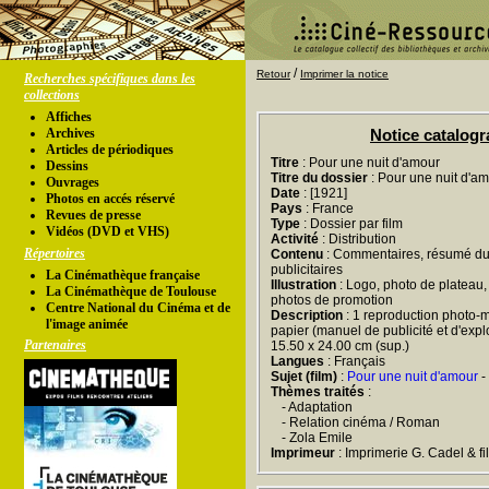
/
Retour
Imprimer la notice
Recherches spécifiques dans les
collections
Affiches
Archives
Notice catalog
Articles de périodiques
Titre
: Pour une nuit d'amour
Dessins
Titre du dossier
: Pour une nuit d'a
Ouvrages
Date
: [1921]
Photos en accés réservé
Pays
: France
Revues de presse
Type
: Dossier par film
Vidéos (DVD et VHS)
Activité
: Distribution
Répertoires
Contenu
: Commentaires, résumé du 
publicitaires
La Cinémathèque française
Illustration
: Logo, photo de plateau,
La Cinémathèque de Toulouse
photos de promotion
Centre National du Cinéma et de
Description
: 1 reproduction photo-m
l'image animée
papier (manuel de publicité et d'exploit
Partenaires
15.50 x 24.00 cm (sup.)
Langues
: Français
Sujet (film)
:
Pour une nuit d'amour
-
Thèmes traités
:
- Adaptation
- Relation cinéma / Roman
- Zola Emile
Imprimeur
: Imprimerie G. Cadel & fil