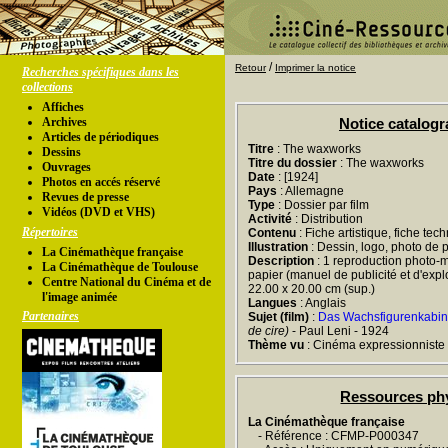
/
Retour
Imprimer la notice
Recherches spécifiques dans les
collections
Affiches
Archives
Notice catalog
Articles de périodiques
Titre
: The waxworks
Dessins
Titre du dossier
: The waxworks
Ouvrages
Date
: [1924]
Photos en accés réservé
Pays
: Allemagne
Revues de presse
Type
: Dossier par film
Vidéos (DVD et VHS)
Activité
: Distribution
Répertoires
Contenu
: Fiche artistique, fiche tec
Illustration
: Dessin, logo, photo de 
La Cinémathèque française
Description
: 1 reproduction photo-m
La Cinémathèque de Toulouse
papier (manuel de publicité et d'exploit
Centre National du Cinéma et de
22.00 x 20.00 cm (sup.)
l'image animée
Langues
: Anglais
Partenaires
Sujet (film)
:
Das Wachsfigurenkabin
de cire)
- Paul Leni - 1924
Thème vu
: Cinéma expressionniste
Ressources ph
La Cinémathèque française
- Référence : CFMP-P000347