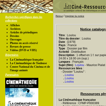
/
Retour
Imprimer la notice
Recherches spécifiques dans les
collections
Affiches
Archives
Notice catalog
Articles de périodiques
Titre
: Loulou
Dessins
Titre du dossier
: Loulou
Ouvrages
Date
: [1979]
Photos en accés réservé
Pays
: France
Revues de presse
Type
: Dossier par film
Vidéos (DVD et VHS)
Activité
: Distribution
Répertoires
Description
: 1 offset en 1 f. sur papi
24.00 x 18.00 cm (sup.)
La Cinémathèque française
Langues
: Français
La Cinémathèque de Toulouse
Sujet (film)
:
Loulou
- Maurice Pialat
Centre National du Cinéma et de
Ressources liées
:
l'image animée
- Dossier "Loulou" :
Partenaires
.
Loulou
.
Loulou
.
Loulou
Ressources ph
La Cinémathèque française
- Référence : CFMP-P000389