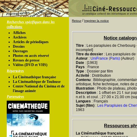
/
Retour
Imprimer la notice
Recherches spécifiques dans les
collections
Affiches
Archives
Notice catalog
Articles de périodiques
Titre
: Les parapluies de Cherbourg -
Dessins
incomplet]
Ouvrages
Titre du dossier
: Les parapluies de
Photos en accés réservé
Auteur
:
UniFrance (Paris)
(Auteur)
Revues de presse
Date
: [1963]
Vidéos (DVD et VHS)
Pays
: France
Répertoires
Type
: Dossier par film
Activité
: Distribution
La Cinémathèque française
Contenu
: Bibliographie, commentaire
La Cinémathèque de Toulouse
artistique, fiche technique, notes de
Centre National du Cinéma et de
Illustration
: Photo de plateau, phot
l'image animée
Description
: 1 offset en 21 f. sur pa
Partenaires
n.et b. et coul. ; 27.00 x 21.00 cm (su
Langues
: Français
Sujet (film)
:
Les Parapluies de Che
1963
Ressources ph
La Cinémathèque française