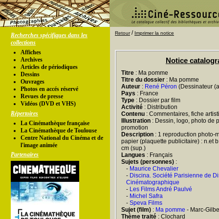
/
Retour
Imprimer la notice
Recherches spécifiques dans les
collections
Affiches
Archives
Notice catalog
Articles de périodiques
Titre
: Ma pomme
Dessins
Titre du dossier
: Ma pomme
Ouvrages
Auteur
:
René Péron
(Dessinateur (af
Photos en accés réservé
Pays
: France
Revues de presse
Type
: Dossier par film
Vidéos (DVD et VHS)
Activité
: Distribution
Répertoires
Contenu
: Commentaires, fiche artist
Illustration
: Dessin, logo, photo de 
La Cinémathèque française
promotion
La Cinémathèque de Toulouse
Description
: 1 reproduction photo-m
Centre National du Cinéma et de
papier (plaquette publicitaire) : n.et b
l'image animée
cm (sup.)
Partenaires
Langues
: Français
Sujets (personnes)
:
-
Maurice Chevalier
-
Discina. Société Parisienne de Di
Cinématographique
-
Les Films André Paulvé
-
Michel Safra
-
Speva Films
Sujet (film)
:
Ma pomme
- Marc-Gilbe
Thème traité
: Clochard