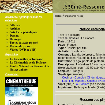
/
Retour
Imprimer la notice
Recherches spécifiques dans les
collections
Affiches
Archives
Notice catalog
Articles de périodiques
Titre
: La ciocara
Dessins
Titre du dossier
: La ciocara
Ouvrages
Date
: [1961]
Photos en accés réservé
Pays
: France
Revues de presse
Type
: Dossier par film
Vidéos (DVD et VHS)
Activité
: Distribution
Répertoires
Contenu
: Extraits de presse, fiche ar
récompenses, résumé du film, élémen
La Cinémathèque française
Illustration
: Logo, photo de plateau
La Cinémathèque de Toulouse
Description
: 1 offset en 2 f. sur pap
Centre National du Cinéma et de
d'exploitation) : coul. ; 31.50 x 24.00
l'image animée
Langues
: Français
Partenaires
Sujets (personnes)
:
-
Cocinor - Comptoir Cinématogra
-
Les Films Marceau-Cocinor (Pari
Sujet (film)
:
La Ciociara
(La Ciociar
Imprimeur
: Bellamy et Martet (Paris
Ressources ph