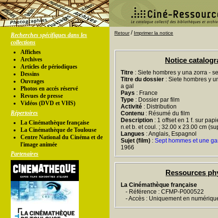
/
Retour
Imprimer la notice
Recherches spécifiques dans les
collections
Affiches
Archives
Notice catalog
Articles de périodiques
Titre
: Siete hombres y una zorra - 
Dessins
Titre du dossier
: Siete hombres y u
Ouvrages
a gal
Photos en accés réservé
Pays
: France
Revues de presse
Type
: Dossier par film
Vidéos (DVD et VHS)
Activité
: Distribution
Répertoires
Contenu
: Résumé du film
Description
: 1 offset en 1 f. sur pap
La Cinémathèque française
n.et b. et coul. ; 32.00 x 23.00 cm (su
La Cinémathèque de Toulouse
Langues
: Anglais, Espagnol
Centre National du Cinéma et de
Sujet (film)
:
Sept hommes et une ga
l'image animée
1966
Partenaires
Ressources ph
La Cinémathèque française
- Référence : CFMP-P000522
- Accès : Uniquement en numériqu